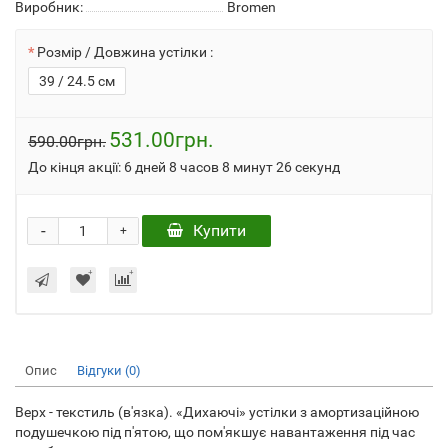
Виробник:
Bromen
Розмір / Довжина устілки :
39 / 24.5 см
531.00грн.
590.00грн.
До кінця акції:
6 дней 8 часов 8 минут 26 секунд
-
Купити
+
Опис
Відгуки (0)
Верх - текстиль (в'язка). «Дихаючі» устілки з амортизаційною
подушечкою під п'ятою, що пом'якшує навантаження під час