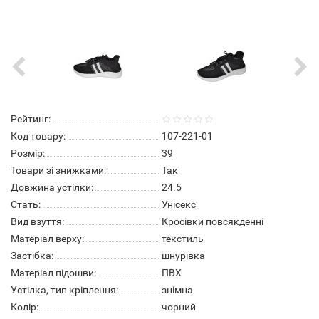
Рейтинг:
Код товару:
107-221-01
Розмір:
39
Товари зі знижками:
Так
Довжина устілки:
24.5
Стать:
Унісекс
Вид взуття:
Кросівки повсякденні
Матеріал верху:
текстиль
Застібка:
шнурівка
Матеріал підошви:
ПВХ
Устілка, тип кріплення:
знімна
Колір:
чорний