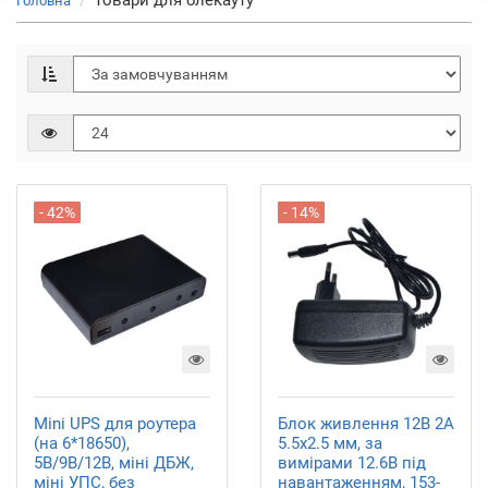
Товари для блекауту
Головна
- 42%
- 14%
Mini UPS для роутера
Блок живлення 12В 2А
(на 6*18650),
5.5x2.5 мм, за
5В/9В/12В, міні ДБЖ,
вимірами 12.6В під
міні УПС, без
навантаженням, 153-