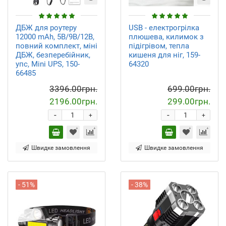
ДБЖ для роутеру
USB - електрогрілка
12000 mAh, 5В/9В/12В,
плюшева, килимок з
повний комплект, міні
підігрівом, тепла
ДБЖ, безперебійник,
кишеня для ніг, 159-
упс, Mini UPS, 150-
64320
66485
3396.00грн.
699.00грн.
2196.00грн.
299.00грн.
-
-
+
+
Швидке замовлення
Швидке замовлення
- 51%
- 38%