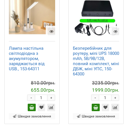
Лампа настільна
Безперебійник для
світлодіодна з
роутеру, мini UPS 18000
акумулятором,
mAh, 5В/9В/12В,
заряджається від
повний комплект, міні
USB., 153-64311
ДБЖ, міні УПС, 150-
64300
810.00грн.
3235.00грн.
655.00грн.
1999.00грн.
-
-
+
+
Швидке замовлення
Швидке замовлення