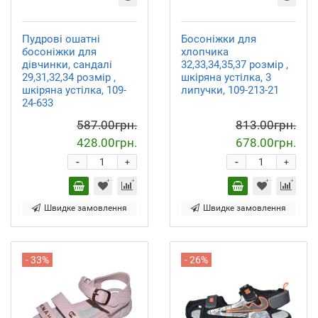
Пудрові ошатні
Босоніжки для
босоніжки для
хлопчика
дівчинки, сандалі
32,33,34,35,37 розмір ,
29,31,32,34 розмір ,
шкіряна устілка, 3
шкіряна устілка, 109-
липучки, 109-213-21
24-633
587.00грн.
813.00грн.
428.00грн.
678.00грн.
-
-
+
+
Швидке замовлення
Швидке замовлення
- 33%
- 26%