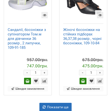
Сандалії, босоніжки з
Жіночі босоніжки на
супінатором Том.м
стійких підборах
для дівчинки 36
36,37,38 розмір , чорні
розмір , 2 липучки,
босоніжки, 109-10-84
109-91-185
957.00грн.
675.00грн.
747.00грн.
475.00грн.
-
-
+
+
Швидке замовлення
Швидке замовлення
Показати ще