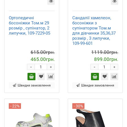
Ортопедичні
Сандалії хамелеон,
босоніжки Том.м 29
босоніжки з
розмір , супінатор, 2
супінатором Том.м
липучки, 109-7229-05
для дівчинки 35,36,37
розмір , 3 липучки,
109-99-601
615.00грн.
1119.00грн.
465.00грн.
899.00грн.
-
-
+
+
Швидке замовлення
Швидке замовлення
- 22%
- 30%