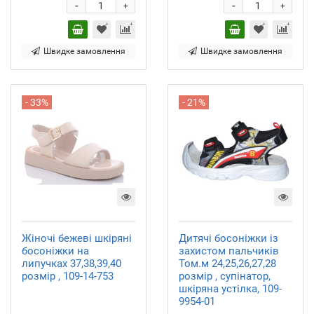
-
-
+
+
Швидке замовлення
Швидке замовлення
- 33%
- 21%
Жіночі бежеві шкіряні
Дитячі босоніжки із
босоніжки на
захистом пальчиків
липучках 37,38,39,40
Том.м 24,25,26,27,28
розмір , 109-14-753
розмір , супінатор,
шкіряна устілка, 109-
9954-01