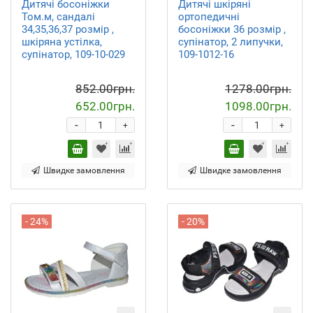
Дитячі босоніжки
Дитячі шкіряні
Том.м, сандалі
ортопедичні
34,35,36,37 розмір ,
босоніжки 36 розмір ,
шкіряна устілка,
супінатор, 2 липучки,
супінатор, 109-10-029
109-1012-16
852.00грн.
1278.00грн.
652.00грн.
1098.00грн.
-
-
+
+
Швидке замовлення
Швидке замовлення
- 24%
- 20%