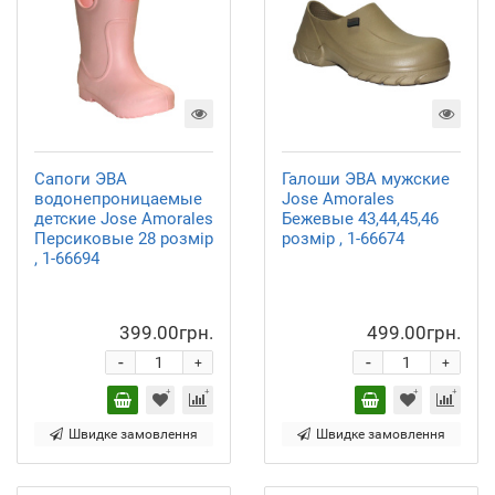
Сапоги ЭВА
Галоши ЭВА мужские
водонепроницаемые
Jose Amorales
детские Jose Amorales
Бежевые 43,44,45,46
Персиковые 28 розмір
розмір , 1-66674
, 1-66694
399.00грн.
499.00грн.
-
-
+
+
Швидке замовлення
Швидке замовлення