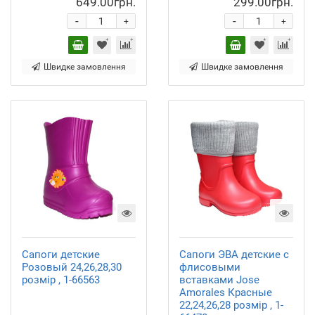
649.00грн.
299.00грн.
-
-
+
+
Швидке замовлення
Швидке замовлення
Сапоги детские
Сапоги ЭВА детские с
Розовый 24,26,28,30
флисовыми
розмір , 1-66563
вставками Jose
Amorales Красные
22,24,26,28 розмір , 1-