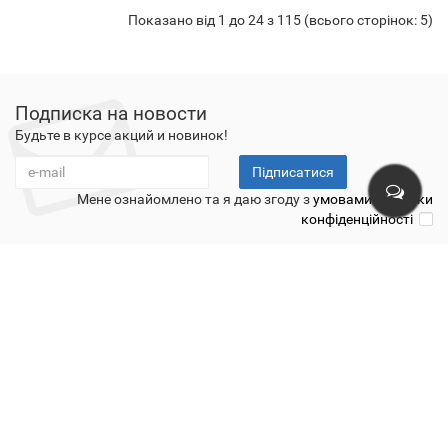
Показано від 1 до 24 з 115 (всього сторінок: 5)
Подписка на новости
Будьте в курсе акций и новинок!
Підписатися
Мене ознайомлено та я даю згоду з
умовами політики
конфіденційності
Про нас
Оплата
Доставка
Обмін і повернення
Угода
користувача
Відгуки у вайбері
Промокоди на знижки
Сайти-партнери
Відгуки
lanaplus.com.ua - Лана плюс © 2026
UA: