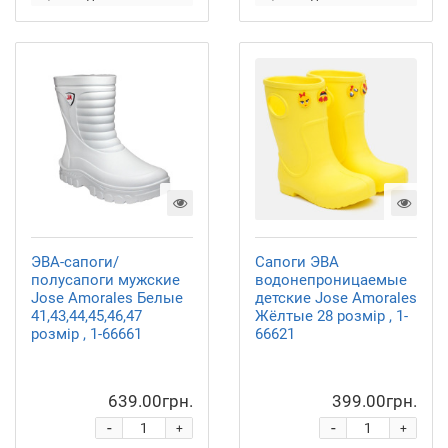
ЭВА-сапоги/
Сапоги ЭВА
полусапоги мужские
водонепроницаемые
Jose Amorales Белые
детские Jose Amorales
41,43,44,45,46,47
Жёлтые 28 розмір , 1-
розмір , 1-66661
66621
639.00грн.
399.00грн.
-
-
+
+