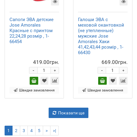
Сапоги ЭВА детские
Галоши ЭВА с
Jose Amorales
меховой окантовкой
Красные с принтом
(не утепленные)
22,24,28 розмір , 1-
мужские Jose
66454
Amorales Хаки
41,42,43,44 розмір , 1-
66430
419.00грн.
669.00грн.
-
-
+
+
Швидке замовлення
Швидке замовлення
Показати ще
1
2
3
4
5
>
>|