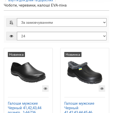
Взуття для дітей та дорослих
Чоботи, черевики, калоші EVA-піна
Новинка
Новинка
Галоши мужские
Галоши мужские
Черный 41,42,43,44
Черный
розмір , 1-66736
41,42,43,44,45,46