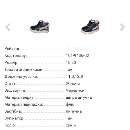
Рейтинг:
Код товару:
101-9436-02
Розмір:
18;20
Товари зі знижками:
Так
Довжина устілки:
11.3;12.8
Стать:
Жіноча
Вид взуття:
Черевики
Матеріал верху:
шкіра штучна
Матеріал підкладки:
фліс
Застібка:
липучка
Супінатор:
Так
Колір:
синій