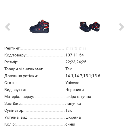
Рейтинг:
Код товару:
107-11-54
Розмір:
22;23;24;25
Товари зі знижками:
Так
Довжина устілки:
14.1;14.7;15.1;15.6
Стать:
Унісекс
Вид взуття:
Черевики
Матеріал верху:
шкіра штучна
Застібка:
липучка
Супінатор:
Так
Устілка, вид:
шкіряна
Колір:
синій