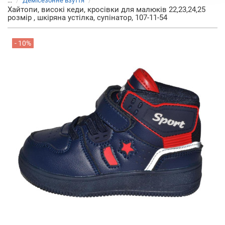
...
Демісезонне взуття
Хайтопи, високі кеди, кросівки для малюків 22,23,24,25
розмір , шкіряна устілка, супінатор, 107-11-54
- 10%