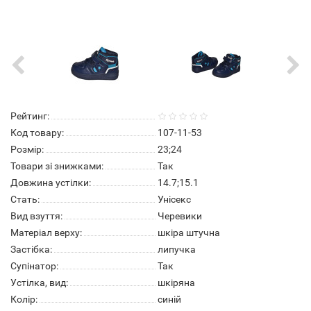
Рейтинг:
Код товару:
107-11-53
Розмір:
23;24
Товари зі знижками:
Так
Довжина устілки:
14.7;15.1
Стать:
Унісекс
Вид взуття:
Черевики
Матеріал верху:
шкіра штучна
Застібка:
липучка
Супінатор:
Так
Устілка, вид:
шкіряна
Колір:
синій