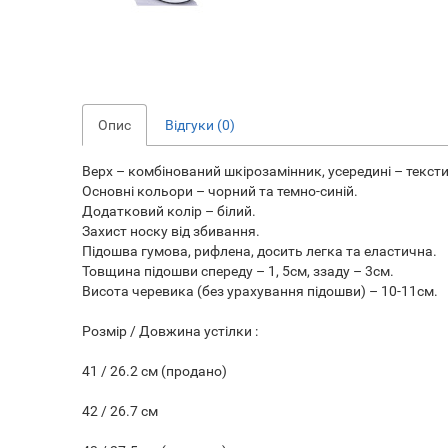
Опис
Відгуки (0)
Верх – комбінований шкірозамінник, усередині – текст
Основні кольори – чорний та темно-синій.
Додатковий колір – білий.
Захист носку від збивання.
Підошва гумова, рифлена, досить легка та еластична.
Товщина підошви спереду – 1, 5см, ззаду – 3см.
Висота черевика (без урахування підошви) – 10-11см.
Розмір / Довжина устілки :
41 / 26.2 см (продано)
42 / 26.7 см