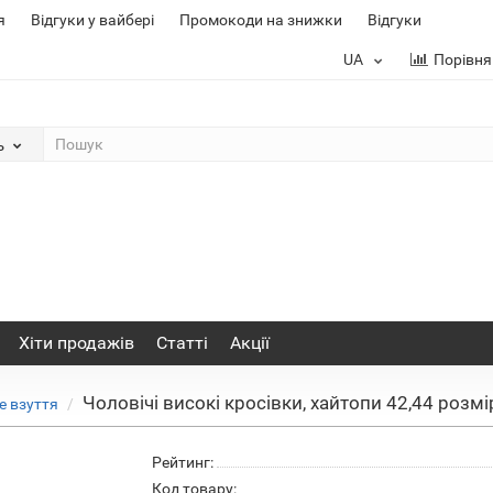
я
Відгуки у вайбері
Промокоди на знижки
Відгуки
UA
Порівня
ь
Хіти продажів
Статті
Акції
Чоловічі високі кросівки, хайтопи 42,44 розмі
е взуття
Рейтинг:
Код товару: