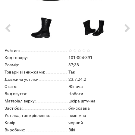
Рейтинг:
Код товару:
101-004-391
Розмір:
37;38
Товари зі знижками:
Так
Довжина устілки:
23.7;24.2
Стать:
Жіноча
Вид взуття:
Чоботи
Матеріал верху:
шкіра штучна
Застібка:
блискавка
Устілка, тип кріплення:
незнімна
Колір:
чорний
Виробник:
Biki