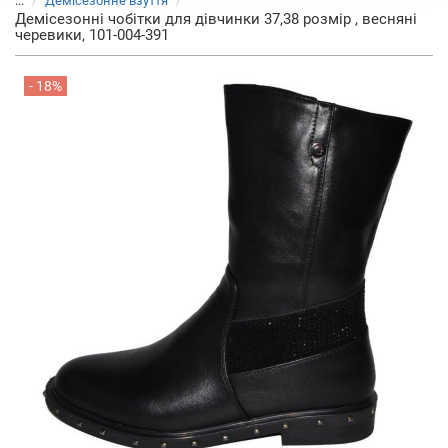
...
Демісезонне взуття
Демісезонні чобітки для дівчинки 37,38 розмір , весняні
черевики, 101-004-391
- 18%