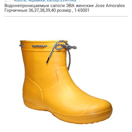
...
Чоботи, черевики, калоші EVA-піна
Водонепроницаемые сапоги ЭВА женские Jose Amorales
Горчичные 36,37,38,39,40 розмір , 1-65001