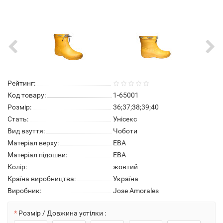
Рейтинг:
Код товару:
1-65001
Розмір:
36;37;38;39;40
Стать:
Унісекс
Вид взуття:
Чоботи
Матеріал верху:
ЕВА
Матеріал підошви:
ЕВА
Колір:
жовтий
Країна виробництва:
Україна
Виробник:
Jose Amorales
Розмір / Довжина устілки :