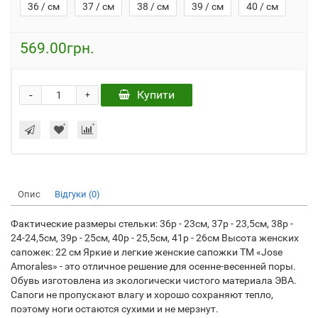
36 / см
37 / см
38 / см
39 / см
40 / см
569.00грн.
-
Купити
+
Опис
Відгуки (0)
Фактические размеры стельки: 36р - 23см, 37р - 23,5см, 38р -
24-24,5см, 39р - 25см, 40р - 25,5см, 41р - 26см Высота женских
сапожек: 22 см Яркие и легкие женские сапожки ТМ «Jose
Amorales» - это отличное решение для осенне-весенней поры.
Обувь изготовлена из экологически чистого материала ЭВА.
Сапоги не пропускают влагу и хорошо сохраняют тепло,
поэтому ноги остаются сухими и не мерзнут.